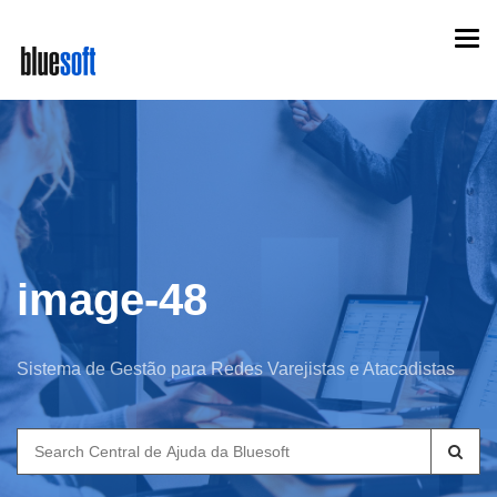
Skip
Togg
to
navi
main
content
image-48
Sistema de Gestão para Redes Varejistas e Atacadistas
Search
for: