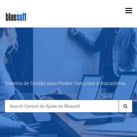
Skip
Togg
to
navi
main
content
Sistema de Gestão para Redes Varejistas e Atacadistas
Search
for: