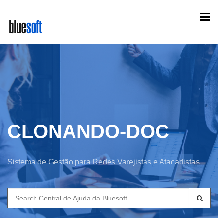
Skip
Togg
to
navi
main
content
CLONANDO-DOC
Sistema de Gestão para Redes Varejistas e Atacadistas
Search
for: