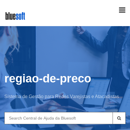
Skip
Togg
to
navi
main
content
regiao-de-preco
Sistema de Gestão para Redes Varejistas e Atacadistas
Search
for: