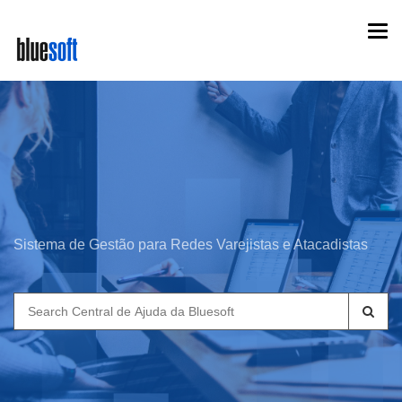
Skip
Togg
to
navi
main
content
Sistema de Gestão para Redes Varejistas e Atacadistas
Search
for: