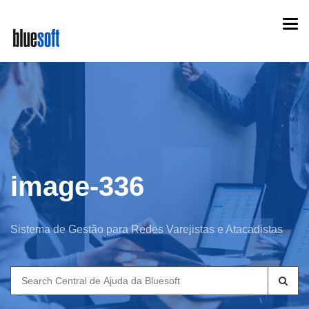
Skip
Togg
to
navi
main
content
image-336
Sistema de Gestão para Redes Varejistas e Atacadistas
Search
for: