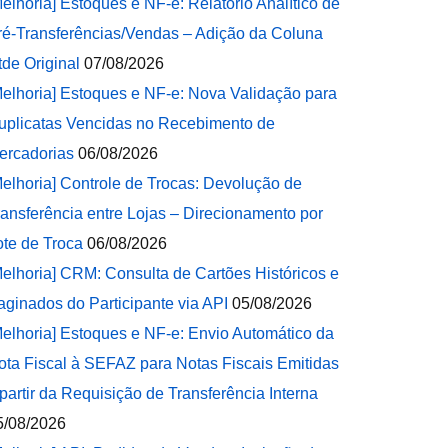
Melhoria] Estoques e NF-e: Relatório Analítico de
ré-Transferências/Vendas – Adição da Coluna
tde Original
07/08/2026
Melhoria] Estoques e NF-e: Nova Validação para
uplicatas Vencidas no Recebimento de
ercadorias
06/08/2026
Melhoria] Controle de Trocas: Devolução de
ransferência entre Lojas – Direcionamento por
ote de Troca
06/08/2026
Melhoria] CRM: Consulta de Cartões Históricos e
aginados do Participante via API
05/08/2026
Melhoria] Estoques e NF-e: Envio Automático da
ota Fiscal à SEFAZ para Notas Fiscais Emitidas
 partir da Requisição de Transferência Interna
5/08/2026