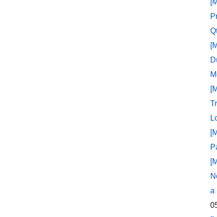
[
P
Q
[
D
M
[
T
L
[
P
[
N
a
0