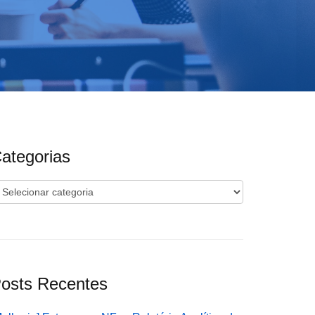
ategorias
ategorias
osts Recentes