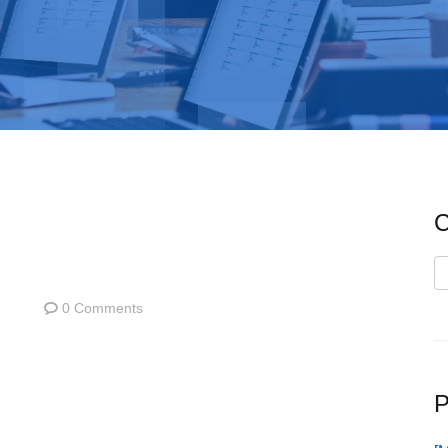
C
C
0 Comments
P