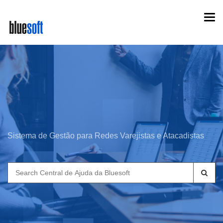
Skip
Togg
to
navi
main
content
Sistema de Gestão para Redes Varejistas e Atacadistas
Search
for: