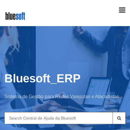
Skip
Togg
to
navi
main
content
Bluesoft_ERP
Sistema de Gestão para Redes Varejistas e Atacadistas
Search
for: