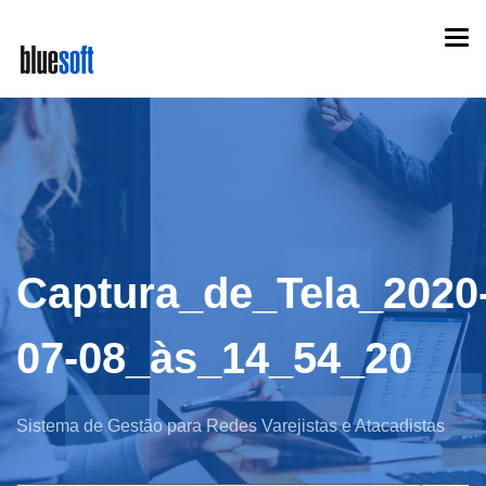
Skip
Togg
to
navi
main
content
Captura_de_Tela_2020
07-08_às_14_54_20
Sistema de Gestão para Redes Varejistas e Atacadistas