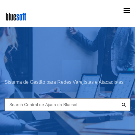
Skip
Togg
to
navi
main
content
Sistema de Gestão para Redes Varejistas e Atacadistas
Search
for: