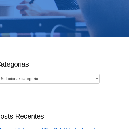
ategorias
ategorias
osts Recentes