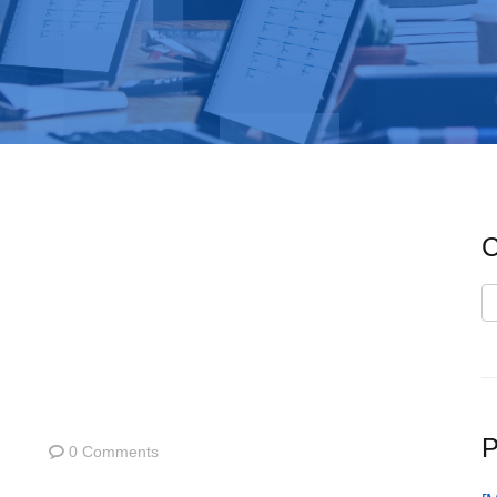
C
C
P
0 Comments