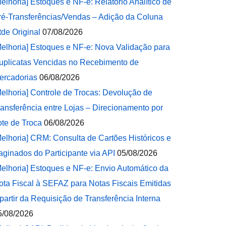
Melhoria] Estoques e NF-e: Relatório Analítico de
ré-Transferências/Vendas – Adição da Coluna
tde Original
07/08/2026
Melhoria] Estoques e NF-e: Nova Validação para
uplicatas Vencidas no Recebimento de
ercadorias
06/08/2026
Melhoria] Controle de Trocas: Devolução de
ransferência entre Lojas – Direcionamento por
ote de Troca
06/08/2026
Melhoria] CRM: Consulta de Cartões Históricos e
aginados do Participante via API
05/08/2026
Melhoria] Estoques e NF-e: Envio Automático da
ota Fiscal à SEFAZ para Notas Fiscais Emitidas
 partir da Requisição de Transferência Interna
5/08/2026