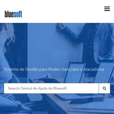
Skip
Togg
to
navi
main
content
Sistema de Gestão para Redes Varejistas e Atacadistas
Search
for: