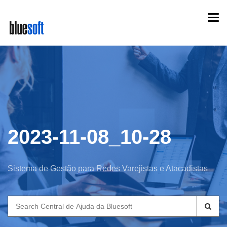
Skip
Togg
to
navi
main
content
2023-11-08_10-28
Sistema de Gestão para Redes Varejistas e Atacadistas
Search
for: