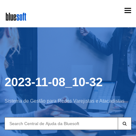
Skip
Togg
to
navi
main
content
2023-11-08_10-32
Sistema de Gestão para Redes Varejistas e Atacadistas
Search
for: