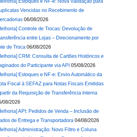
Melhoria] Estoques e NF-e: Nova Validação para
uplicatas Vencidas no Recebimento de
ercadorias
06/08/2026
Melhoria] Controle de Trocas: Devolução de
ransferência entre Lojas – Direcionamento por
ote de Troca
06/08/2026
Melhoria] CRM: Consulta de Cartões Históricos e
aginados do Participante via API
05/08/2026
Melhoria] Estoques e NF-e: Envio Automático da
ota Fiscal à SEFAZ para Notas Fiscais Emitidas
 partir da Requisição de Transferência Interna
5/08/2026
Melhoria] API: Pedidos de Venda – Inclusão de
ados de Entrega e Transportadora
04/08/2026
Melhoria] Administração: Novo Filtro e Coluna