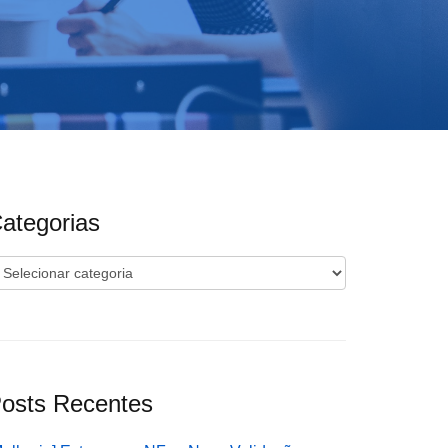
ategorias
ategorias
osts Recentes