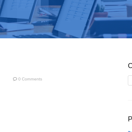
C
0 Comments
C
P