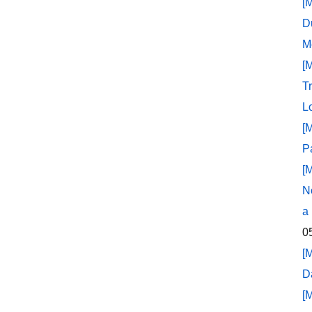
[
D
M
[
T
L
[
P
[
N
a
0
[
D
[