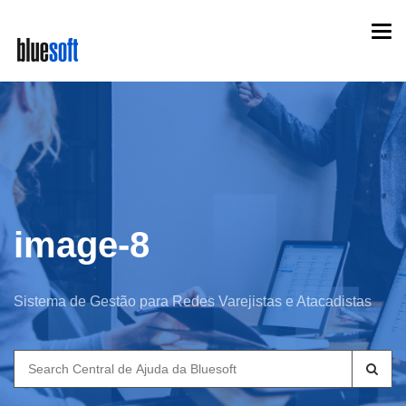
Skip
Togg
to
navi
main
content
image-8
Sistema de Gestão para Redes Varejistas e Atacadistas
Search
for: