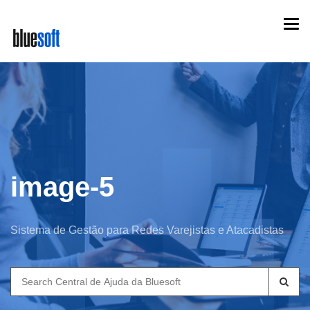
Skip
Togg
to
navi
main
content
image-5
Sistema de Gestão para Redes Varejistas e Atacadistas
Search
for: