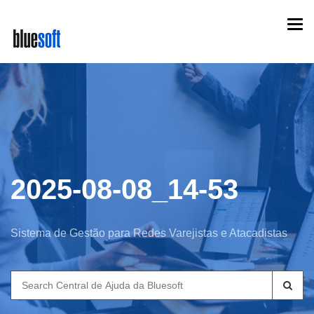
Skip
Togg
to
navi
main
content
2025-08-08_14-53
Sistema de Gestão para Redes Varejistas e Atacadistas
Search
for: