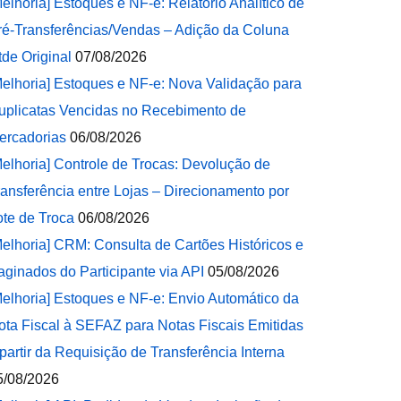
Melhoria] Estoques e NF-e: Relatório Analítico de
ré-Transferências/Vendas – Adição da Coluna
tde Original
07/08/2026
Melhoria] Estoques e NF-e: Nova Validação para
uplicatas Vencidas no Recebimento de
ercadorias
06/08/2026
Melhoria] Controle de Trocas: Devolução de
ransferência entre Lojas – Direcionamento por
ote de Troca
06/08/2026
Melhoria] CRM: Consulta de Cartões Históricos e
aginados do Participante via API
05/08/2026
Melhoria] Estoques e NF-e: Envio Automático da
ota Fiscal à SEFAZ para Notas Fiscais Emitidas
 partir da Requisição de Transferência Interna
5/08/2026