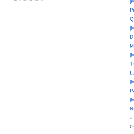
[
P
Q
[
D
M
[
T
L
[
P
[
N
a
0