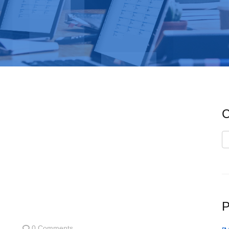
C
C
P
0 Comments