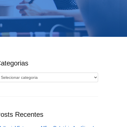
ategorias
ategorias
osts Recentes