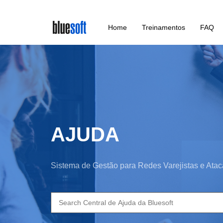
Skip
Home
Treinamentos
FAQ
to
main
content
AJUDA
Sistema de Gestão para Redes Varejistas e Atac
Search
for: