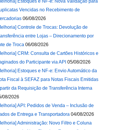
Melhoria] Estoques e NF-e: Nova Validação para
uplicatas Vencidas no Recebimento de
ercadorias
06/08/2026
Melhoria] Controle de Trocas: Devolução de
ransferência entre Lojas – Direcionamento por
ote de Troca
06/08/2026
Melhoria] CRM: Consulta de Cartões Históricos e
aginados do Participante via API
05/08/2026
Melhoria] Estoques e NF-e: Envio Automático da
ota Fiscal à SEFAZ para Notas Fiscais Emitidas
 partir da Requisição de Transferência Interna
5/08/2026
Melhoria] API: Pedidos de Venda – Inclusão de
ados de Entrega e Transportadora
04/08/2026
Melhoria] Administração: Novo Filtro e Coluna