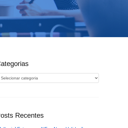
ategorias
ategorias
osts Recentes