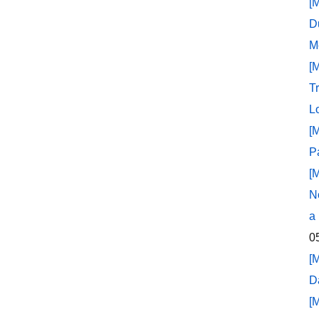
[
D
M
[
T
L
[
P
[
N
a
0
[
D
[