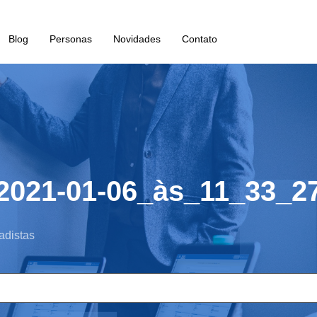
Blog
Personas
Novidades
Contato
2021-01-06_às_11_33_2
adistas