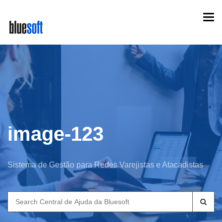
Skip
Togg
to
navi
main
content
image-123
Sistema de Gestão para Redes Varejistas e Atacadistas
Search
for: