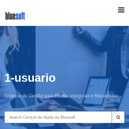
Skip
Togg
to
navi
main
content
1-usuario
Sistema de Gestão para Redes Varejistas e Atacadistas
Search
for: