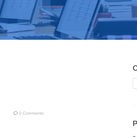
C
C
0 Comments
P