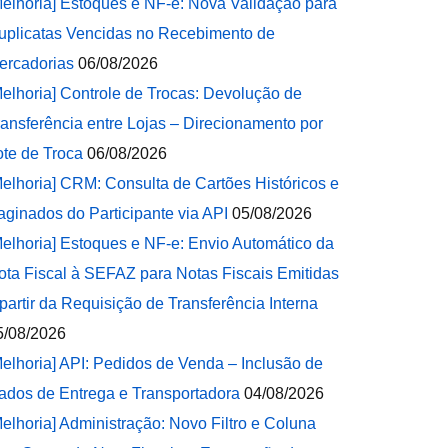
Melhoria] Estoques e NF-e: Nova Validação para
uplicatas Vencidas no Recebimento de
ercadorias
06/08/2026
Melhoria] Controle de Trocas: Devolução de
ransferência entre Lojas – Direcionamento por
ote de Troca
06/08/2026
Melhoria] CRM: Consulta de Cartões Históricos e
aginados do Participante via API
05/08/2026
Melhoria] Estoques e NF-e: Envio Automático da
ota Fiscal à SEFAZ para Notas Fiscais Emitidas
 partir da Requisição de Transferência Interna
5/08/2026
Melhoria] API: Pedidos de Venda – Inclusão de
ados de Entrega e Transportadora
04/08/2026
Melhoria] Administração: Novo Filtro e Coluna