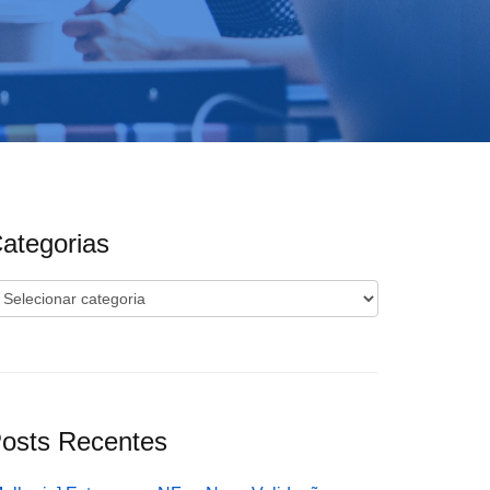
ategorias
ategorias
osts Recentes