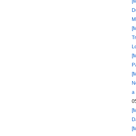
[
D
M
[
T
L
[
P
[
N
a
0
[
D
[