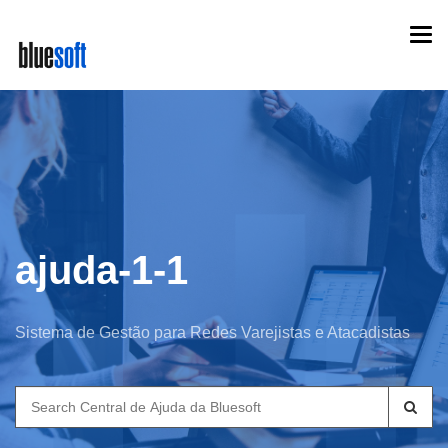
Skip
Togg
to
navi
main
content
ajuda-1-1
Sistema de Gestão para Redes Varejistas e Atacadistas
Search
for: