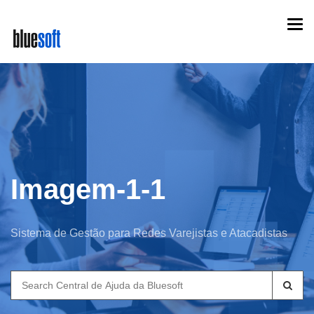
Skip
Togg
to
navi
main
content
Imagem-1-1
Sistema de Gestão para Redes Varejistas e Atacadistas
Search
for: