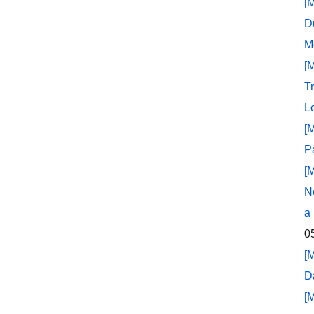
[
D
M
[
T
L
[
P
[
N
a
0
[
D
[