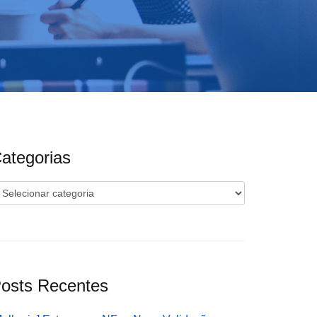
ategorias
ategorias
osts Recentes