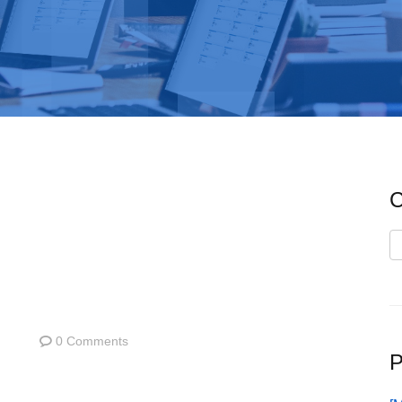
C
C
0 Comments
P