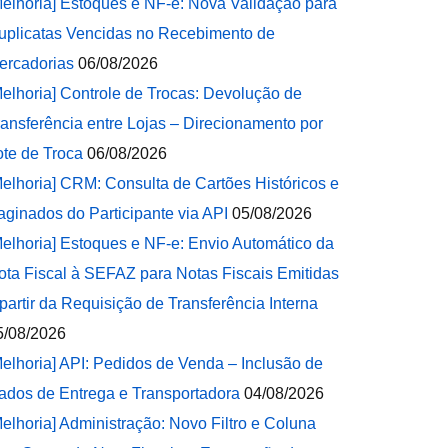
Melhoria] Estoques e NF-e: Nova Validação para
uplicatas Vencidas no Recebimento de
ercadorias
06/08/2026
Melhoria] Controle de Trocas: Devolução de
ransferência entre Lojas – Direcionamento por
ote de Troca
06/08/2026
Melhoria] CRM: Consulta de Cartões Históricos e
aginados do Participante via API
05/08/2026
Melhoria] Estoques e NF-e: Envio Automático da
ota Fiscal à SEFAZ para Notas Fiscais Emitidas
 partir da Requisição de Transferência Interna
5/08/2026
Melhoria] API: Pedidos de Venda – Inclusão de
ados de Entrega e Transportadora
04/08/2026
Melhoria] Administração: Novo Filtro e Coluna