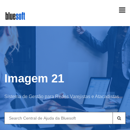
Skip
Togg
to
navi
main
content
Imagem 21
Sistema de Gestão para Redes Varejistas e Atacadistas
Search
for: