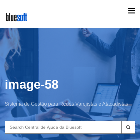
Skip
Togg
to
navi
main
content
image-58
Sistema de Gestão para Redes Varejistas e Atacadistas
Search
for: