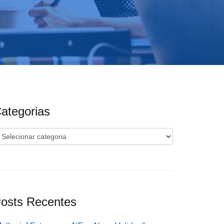
ategorias
ategorias
osts Recentes