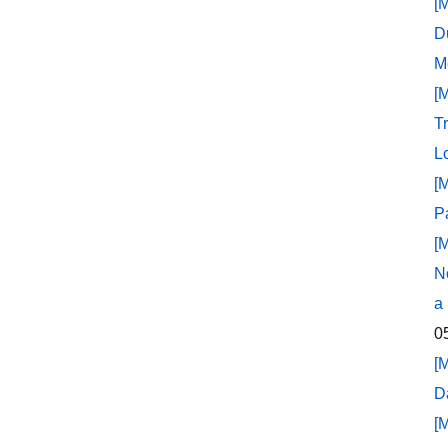
[
D
M
[
T
L
[
P
[
N
a
0
[
D
[