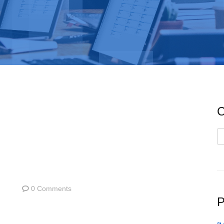
C
C
0 Comments
P