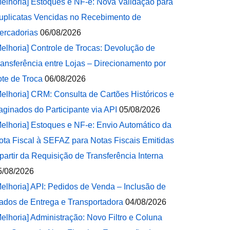
Melhoria] Estoques e NF-e: Nova Validação para
uplicatas Vencidas no Recebimento de
ercadorias
06/08/2026
Melhoria] Controle de Trocas: Devolução de
ransferência entre Lojas – Direcionamento por
ote de Troca
06/08/2026
Melhoria] CRM: Consulta de Cartões Históricos e
aginados do Participante via API
05/08/2026
Melhoria] Estoques e NF-e: Envio Automático da
ota Fiscal à SEFAZ para Notas Fiscais Emitidas
 partir da Requisição de Transferência Interna
5/08/2026
Melhoria] API: Pedidos de Venda – Inclusão de
ados de Entrega e Transportadora
04/08/2026
Melhoria] Administração: Novo Filtro e Coluna