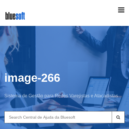
Skip
Togg
to
navi
main
content
image-266
Sistema de Gestão para Redes Varejistas e Atacadistas
Search
for: