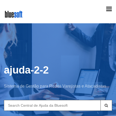
Skip
Togg
to
navi
main
content
ajuda-2-2
Sistema de Gestão para Redes Varejistas e Atacadistas
Search
for: