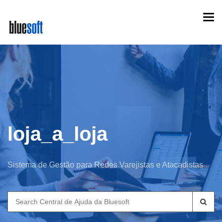
Skip
Togg
to
navi
main
content
loja_a_loja
Sistema de Gestão para Redes Varejistas e Atacadistas
Search
for: