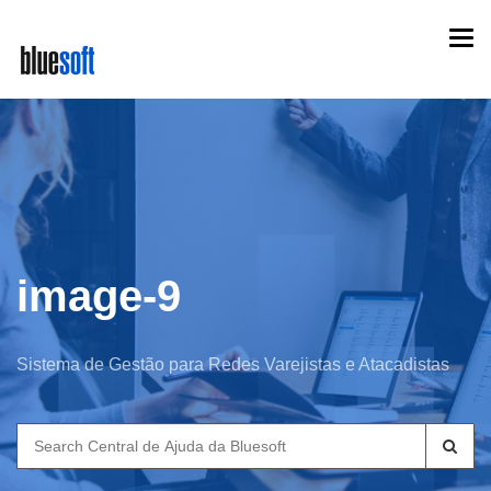
Skip
Togg
to
navi
main
content
image-9
Sistema de Gestão para Redes Varejistas e Atacadistas
Search
for: