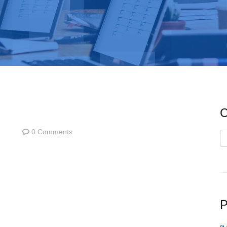
C
0 Comments
C
P