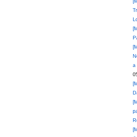
[
T
L
[
P
[
N
a
0
[
D
[
p
R
[