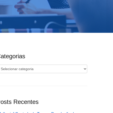
ategorias
ategorias
osts Recentes