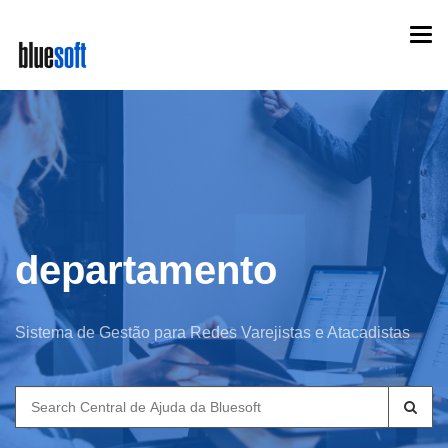
Skip
Togg
to
navi
main
content
departamento
Sistema de Gestão para Redes Varejistas e Atacadistas
Search
for: