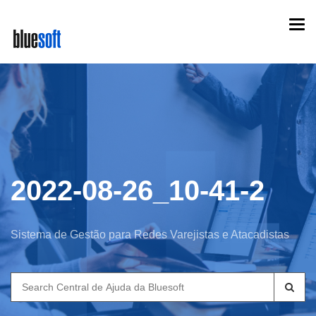
Skip
Togg
to
navi
main
content
2022-08-26_10-41-2
Sistema de Gestão para Redes Varejistas e Atacadistas
Search
for: