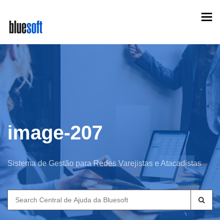
Skip
Togg
to
navi
main
content
image-207
Sistema de Gestão para Redes Varejistas e Atacadistas
Search
for: