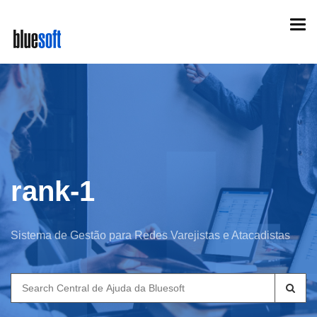
Skip
Togg
to
navi
main
content
rank-1
Sistema de Gestão para Redes Varejistas e Atacadistas
Search
for: