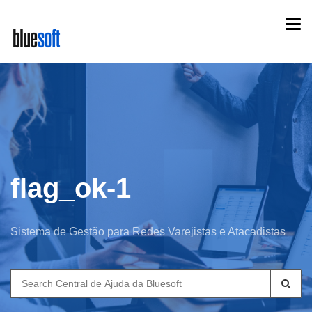
Skip
Togg
to
navi
main
content
flag_ok-1
Sistema de Gestão para Redes Varejistas e Atacadistas
Search
for: