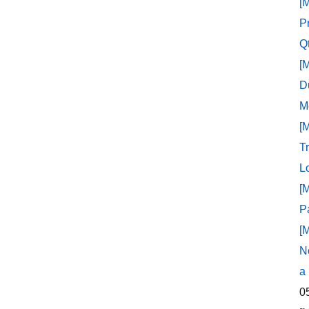
[
P
Q
[
D
M
[
T
L
[
P
[
N
a
0