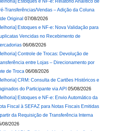
Melhoria] Estoques e NF-e: Relatório Analítico de
ré-Transferências/Vendas – Adição da Coluna
tde Original
07/08/2026
Melhoria] Estoques e NF-e: Nova Validação para
uplicatas Vencidas no Recebimento de
ercadorias
06/08/2026
Melhoria] Controle de Trocas: Devolução de
ransferência entre Lojas – Direcionamento por
ote de Troca
06/08/2026
Melhoria] CRM: Consulta de Cartões Históricos e
aginados do Participante via API
05/08/2026
Melhoria] Estoques e NF-e: Envio Automático da
ota Fiscal à SEFAZ para Notas Fiscais Emitidas
 partir da Requisição de Transferência Interna
5/08/2026