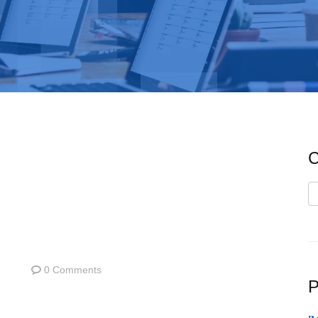
C
C
0 Comments
P