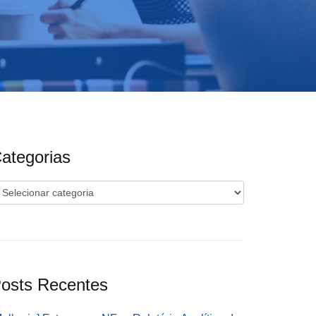
ategorias
ategorias
osts Recentes