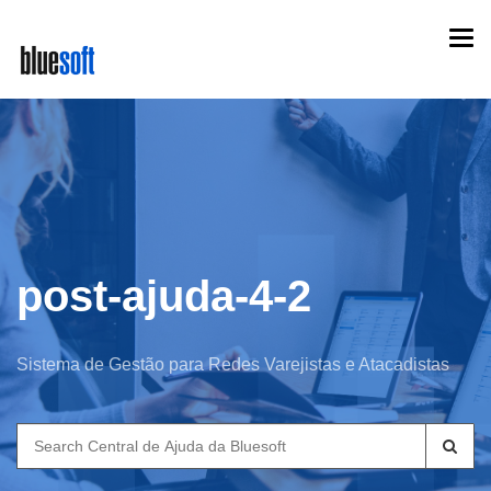
Skip
Togg
to
navi
main
content
post-ajuda-4-2
Sistema de Gestão para Redes Varejistas e Atacadistas
Search
for: