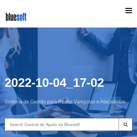
Skip
Togg
to
navi
main
content
2022-10-04_17-02
Sistema de Gestão para Redes Varejistas e Atacadistas
Search
for: