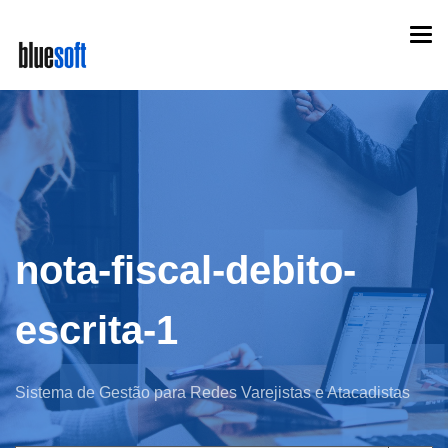
Skip
Togg
to
navi
main
content
nota-fiscal-debito-
escrita-1
Sistema de Gestão para Redes Varejistas e Atacadistas