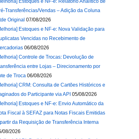
Melhoria] Estoques e NF-e: Relatório Analítico de
ré-Transferências/Vendas – Adição da Coluna
tde Original
07/08/2026
Melhoria] Estoques e NF-e: Nova Validação para
uplicatas Vencidas no Recebimento de
ercadorias
06/08/2026
Melhoria] Controle de Trocas: Devolução de
ransferência entre Lojas – Direcionamento por
ote de Troca
06/08/2026
Melhoria] CRM: Consulta de Cartões Históricos e
aginados do Participante via API
05/08/2026
Melhoria] Estoques e NF-e: Envio Automático da
ota Fiscal à SEFAZ para Notas Fiscais Emitidas
 partir da Requisição de Transferência Interna
5/08/2026