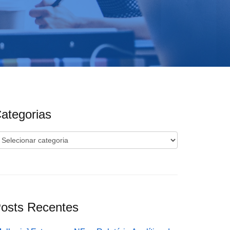
ategorias
ategorias
osts Recentes