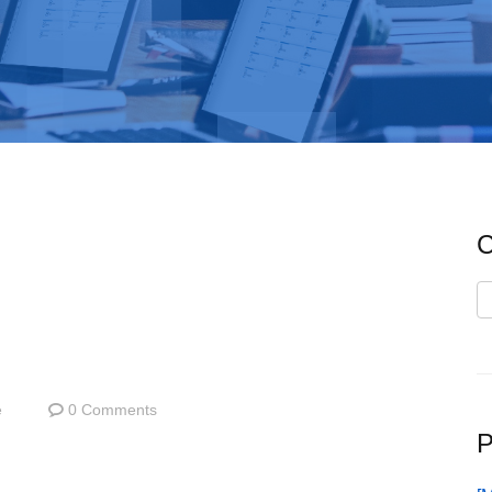
C
C
e
0 Comments
P