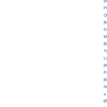
[
P
Q
[
D
M
[
T
L
[
P
[
N
a
0