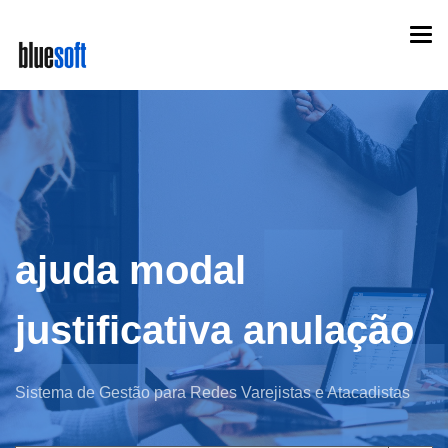
Skip
Togg
to
navi
main
content
ajuda modal
justificativa anulação
Sistema de Gestão para Redes Varejistas e Atacadistas