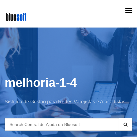
Skip
Togg
to
navi
main
content
melhoria-1-4
Sistema de Gestão para Redes Varejistas e Atacadistas
Search
for: