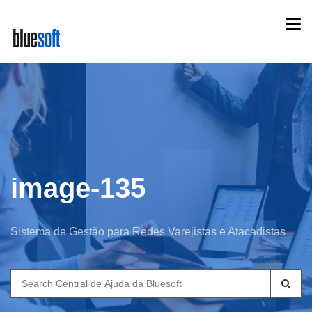
Skip
Togg
to
navi
main
content
image-135
Sistema de Gestão para Redes Varejistas e Atacadistas
Search
for: