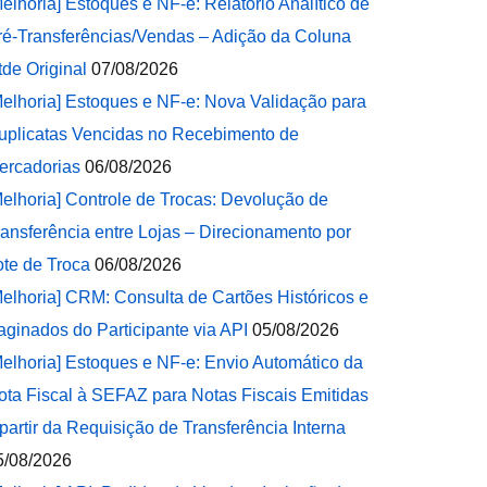
Melhoria] Estoques e NF-e: Relatório Analítico de
ré-Transferências/Vendas – Adição da Coluna
tde Original
07/08/2026
Melhoria] Estoques e NF-e: Nova Validação para
uplicatas Vencidas no Recebimento de
ercadorias
06/08/2026
Melhoria] Controle de Trocas: Devolução de
ransferência entre Lojas – Direcionamento por
ote de Troca
06/08/2026
Melhoria] CRM: Consulta de Cartões Históricos e
aginados do Participante via API
05/08/2026
Melhoria] Estoques e NF-e: Envio Automático da
ota Fiscal à SEFAZ para Notas Fiscais Emitidas
 partir da Requisição de Transferência Interna
5/08/2026