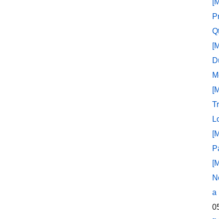
[
P
Q
[
D
M
[
T
L
[
P
[
N
a
0