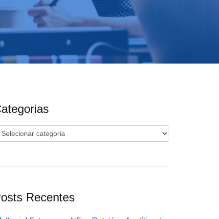
ategorias
ategorias
osts Recentes