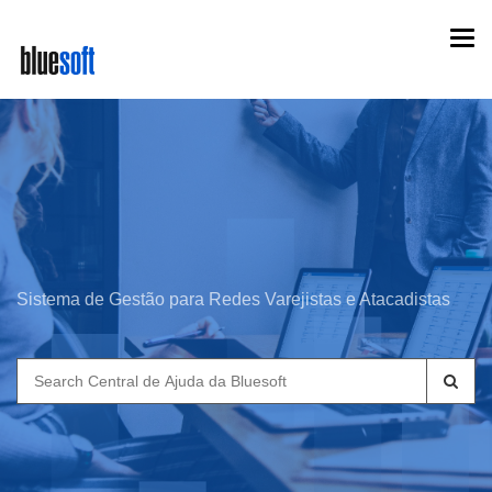
Skip
Togg
to
navi
main
content
Sistema de Gestão para Redes Varejistas e Atacadistas
Search
for: